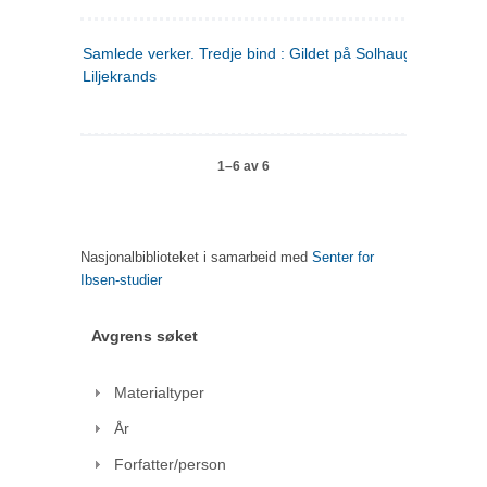
Samlede verker. Tredje bind : Gildet på Solhaug ; Olaf
Liljekrands
1–6 av 6
Nasjonalbiblioteket i samarbeid med
Senter for
Ibsen-studier
Avgrens søket
Materialtyper
År
Forfatter/person