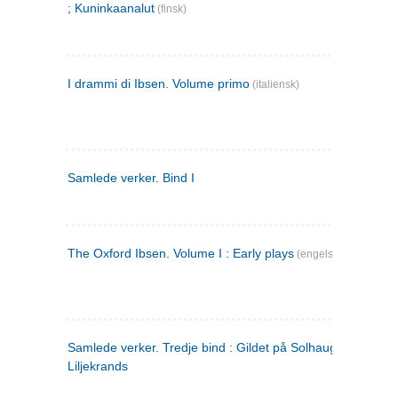
; Kuninkaanalut
(finsk)
I drammi di Ibsen. Volume primo
(italiensk)
Samlede verker. Bind I
The Oxford Ibsen. Volume I : Early plays
(engelsk)
Samlede verker. Tredje bind : Gildet på Solhaug ; Olaf
Liljekrands