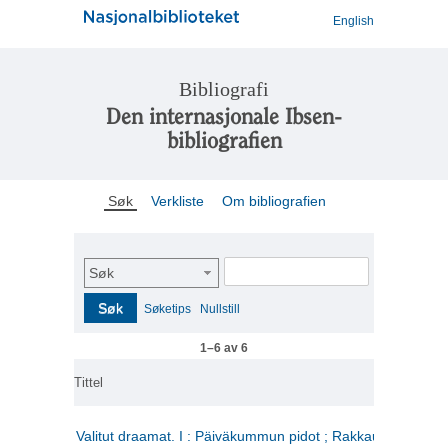
English
Bibliografi
Den internasjonale Ibsen-
bibliografien
Søk
Verkliste
Om bibliografien
Søk
Søk
Søketips
Nullstill
1–6 av 6
Tittel
Valitut draamat. I : Päiväkummun pidot ; Rakkauden kome