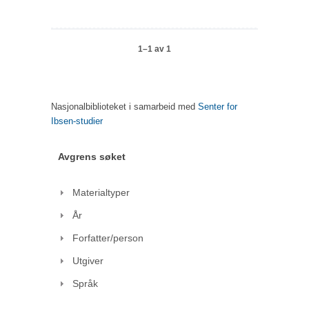
1–1 av 1
Nasjonalbiblioteket i samarbeid med
Senter for
Ibsen-studier
Avgrens søket
Materialtyper
År
Forfatter/person
Utgiver
Språk