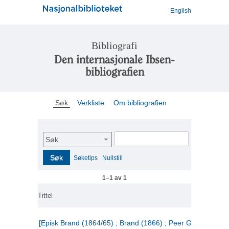
English
Bibliografi
Den internasjonale Ibsen-
bibliografien
Søk
Verkliste
Om bibliografien
Søk
Søk
Søketips
Nullstill
1–1 av 1
Tittel
[Episk Brand (1864/65) ; Brand (1866) ; Peer Gynt (1867)]