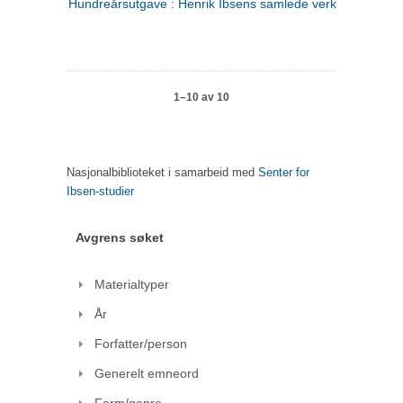
Hundreårsutgave : Henrik Ibsens samlede verker. 1
1–10 av 10
Nasjonalbiblioteket i samarbeid med
Senter for
Ibsen-studier
Avgrens søket
Materialtyper
År
Forfatter/person
Generelt emneord