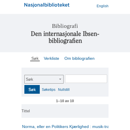
English
Bibliografi
Den internasjonale Ibsen-
bibliografien
Søk
Verkliste
Om bibliografien
Søk
Søk
Søketips
Nullstill
1–10 av 10
Tittel
Norma, eller en Politikers Kjærlighed : musik-tragedie i tre