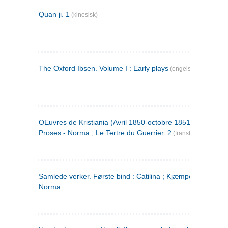
Quan ji. 1
(kinesisk)
The Oxford Ibsen. Volume I : Early plays
(engelsk)
OEuvres de Kristiania (Avril 1850-octobre 1851) : Poèmes 
Proses - Norma ; Le Tertre du Guerrier. 2
(fransk)
Samlede verker. Første bind : Catilina ; Kjæmpehøien ;
Norma