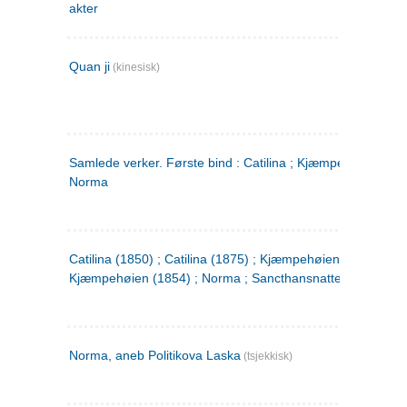
akter
Quan ji
(kinesisk)
Samlede verker. Første bind : Catilina ; Kjæmpehøien ;
Norma
Catilina (1850) ; Catilina (1875) ; Kjæmpehøien (1850) ;
Kjæmpehøien (1854) ; Norma ; Sancthansnatten
Norma, aneb Politikova Laska
(tsjekkisk)