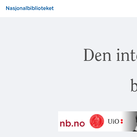
Den int
b