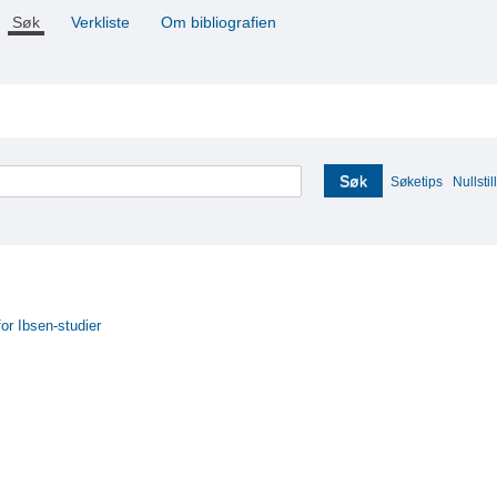
Søk
Verkliste
Om bibliografien
Søk
Søketips
Nullstill
for Ibsen-studier