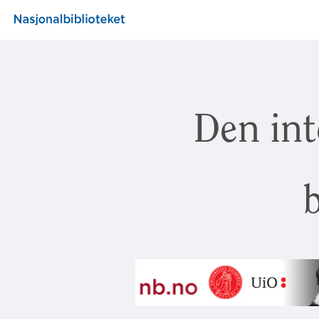
Den int
b