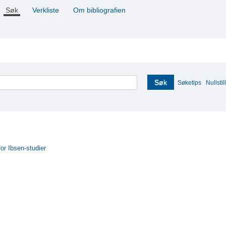
Søk
Verkliste
Om bibliografien
Søk
Søketips
Nullstill
for Ibsen-studier