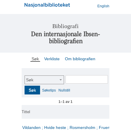
English
Bibliografi
Den internasjonale Ibsen-
bibliografien
Søk
Verkliste
Om bibliografien
Søk
Søk
Søketips
Nullstill
1–1 av 1
Tittel
Vildanden ; Hvide heste ; Rosmersholm ; Fruen fra havet