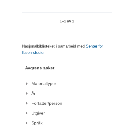
1–1 av 1
Nasjonalbiblioteket i samarbeid med
Senter for
Ibsen-studier
Avgrens søket
Materialtyper
År
Forfatter/person
Utgiver
Språk