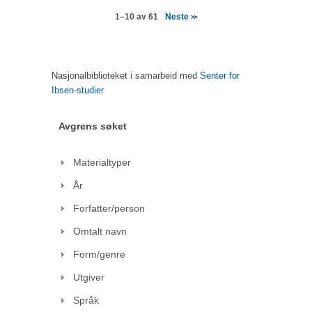
Neste
1–10 av 61
>>
Nasjonalbiblioteket i samarbeid med
Senter for
Ibsen-studier
Avgrens søket
Materialtyper
År
Forfatter/person
Omtalt navn
Form/genre
Utgiver
Språk