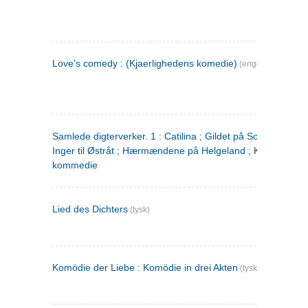
Love's comedy : (Kjaerlighedens komedie)
(engelsk)
Samlede digterverker. 1 : Catilina ; Gildet på Solhaug ; Fru
Inger til Østråt ; Hærmændene på Helgeland ; Kjærlighede
kommedie
Lied des Dichters
(tysk)
Komödie der Liebe : Komödie in drei Akten
(tysk)