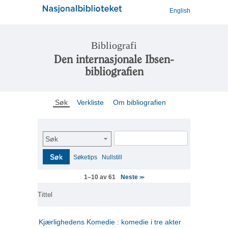
English
Bibliografi
Den internasjonale Ibsen-
bibliografien
Søk
Verkliste
Om bibliografien
Søk
Søk
Søketips
Nullstill
Neste
1–10 av 61
>>
Tittel
Kjærlighedens Komedie : komedie i tre akter