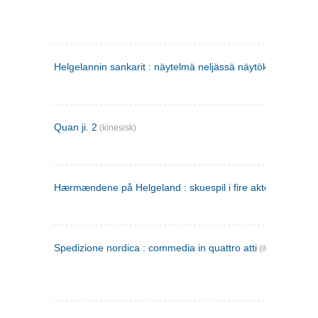
Helgelannin sankarit : näytelmä neljässä näytöksessä
(finsk
Quan ji. 2
(kinesisk)
Hærmændene på Helgeland : skuespil i fire akter
Spedizione nordica : commedia in quattro atti
(italiensk)