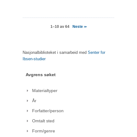
Neste
1–10 av 64
>>
Nasjonalbiblioteket i samarbeid med
Senter for
Ibsen-studier
Avgrens søket
Materialtyper
År
Forfatter/person
Omtalt sted
Form/genre