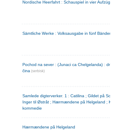
Nordische Heerfahrt : Schauspiel in vier Aufzügen
(tysk)
Sämtliche Werke : Volksausgabe in fünf Bänden
(tysk)
Pochod na sever : (Junaci ca Chelgelanda) : drama u četiri
čina
(serbisk)
Samlede digterverker. 1 : Catilina ; Gildet på Solhaug ; Fru
Inger til Østråt ; Hærmændene på Helgeland ; Kjærlighede
kommedie
Hærmændene på Helgeland