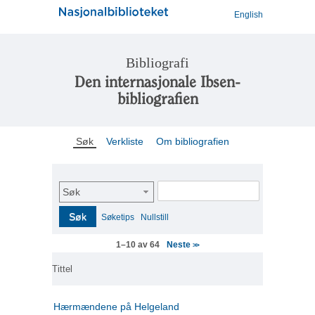
English
Bibliografi
Den internasjonale Ibsen-
bibliografien
Søk
Verkliste
Om bibliografien
Søk
Søk
Søketips
Nullstill
Neste
1–10 av 64
>>
Tittel
Hærmændene på Helgeland