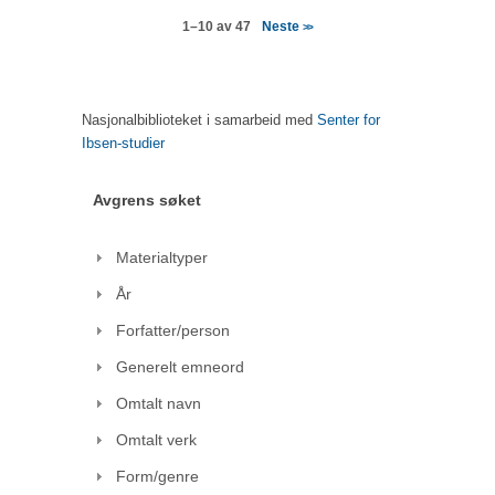
Neste
1–10 av 47
>>
Nasjonalbiblioteket i samarbeid med
Senter for
Ibsen-studier
Avgrens søket
Materialtyper
År
Forfatter/person
Generelt emneord
Omtalt navn
Omtalt verk
Form/genre