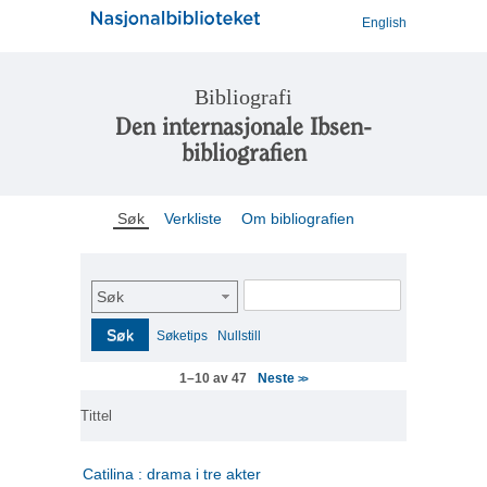
English
Bibliografi
Den internasjonale Ibsen-
bibliografien
Søk
Verkliste
Om bibliografien
Søk
Søk
Søketips
Nullstill
Neste
1–10 av 47
>>
Tittel
Catilina : drama i tre akter