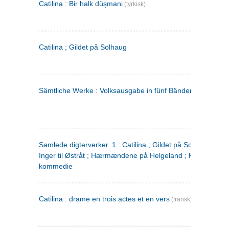
Catilina : Bir halk düşmani
(tyrkisk)
Catilina ; Gildet på Solhaug
Sämtliche Werke : Volksausgabe in fünf Bänden
(tysk)
Samlede digterverker. 1 : Catilina ; Gildet på Solhaug ; Fru
Inger til Østråt ; Hærmændene på Helgeland ; Kjærlighede
kommedie
Catilina : drame en trois actes et en vers
(fransk)