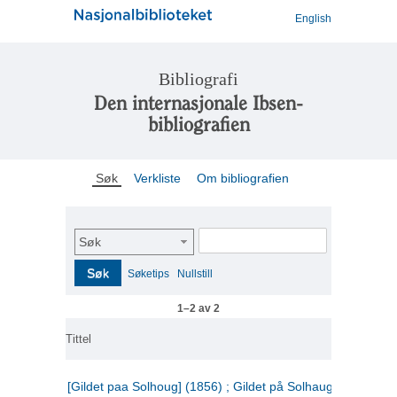
English
Bibliografi
Den internasjonale Ibsen-
bibliografien
Søk
Verkliste
Om bibliografien
Søk
Søk
Søketips
Nullstill
1–2 av 2
Tittel
[Gildet paa Solhoug] (1856) ; Gildet på Solhaug (1883) ;