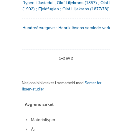
Rypen i Justedal ; Olaf Liljekrans (1857) ; Olaf Liljekrans
(1902) ; Fjeldfuglen ; Olaf Liljekrans (1877/78)]
Hundreårsutgave : Henrik Ibsens samlede verker. 3
1–2 av 2
Nasjonalbiblioteket i samarbeid med
Senter for
Ibsen-studier
Avgrens søket
Materialtyper
År