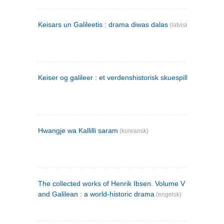
Keisars un Galileetis : drama diwas dalas
(latvisk)
Keiser og galileer : et verdenshistorisk skuespill (1873)
Hwangje wa Kallilli saram
(koreansk)
The collected works of Henrik Ibsen. Volume V : Emperor
and Galilean : a world-historic drama
(engelsk)