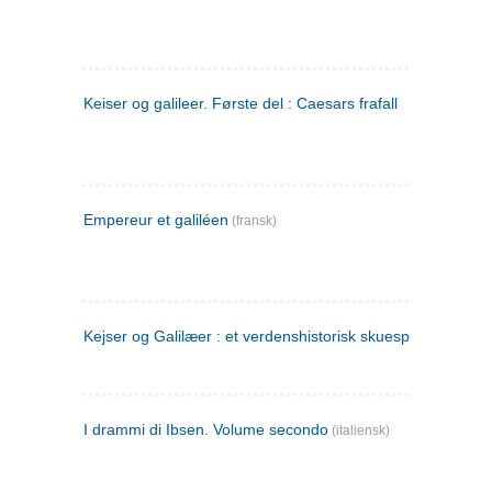
Keiser og galileer. Første del : Caesars frafall
Empereur et galiléen
(fransk)
Kejser og Galilæer : et verdenshistorisk skuespil
I drammi di Ibsen. Volume secondo
(italiensk)