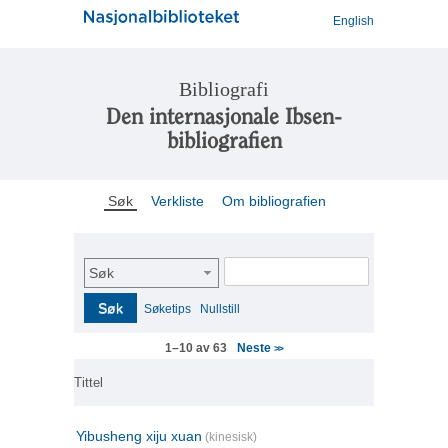
English
Bibliografi
Den internasjonale Ibsen-
bibliografien
Søk
Verkliste
Om bibliografien
Søk
Søk
Søketips
Nullstill
Neste
1–10 av 63
>>
Tittel
Yibusheng xiju xuan
(kinesisk)