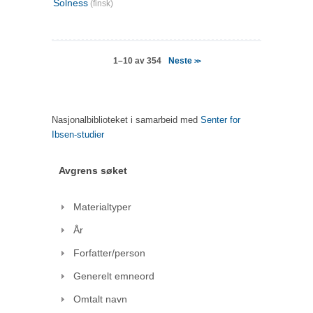
Solness
(finsk)
Neste
1–10 av 354
>>
Nasjonalbiblioteket i samarbeid med
Senter for
Ibsen-studier
Avgrens søket
Materialtyper
År
Forfatter/person
Generelt emneord
Omtalt navn