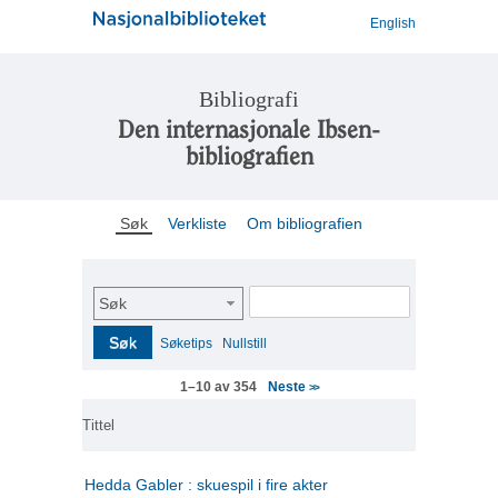
English
Bibliografi
Den internasjonale Ibsen-
bibliografien
Søk
Verkliste
Om bibliografien
Søk
Søk
Søketips
Nullstill
Neste
1–10 av 354
>>
Tittel
Hedda Gabler : skuespil i fire akter