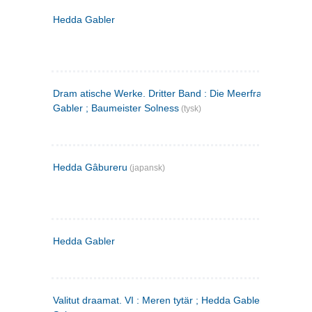
Hedda Gabler
Dram atische Werke. Dritter Band : Die Meerfrau ; Hedda
Gabler ; Baumeister Solness
(tysk)
Hedda Gâbureru
(japansk)
Hedda Gabler
Valitut draamat. VI : Meren tytär ; Hedda Gabler ; Rakentaj