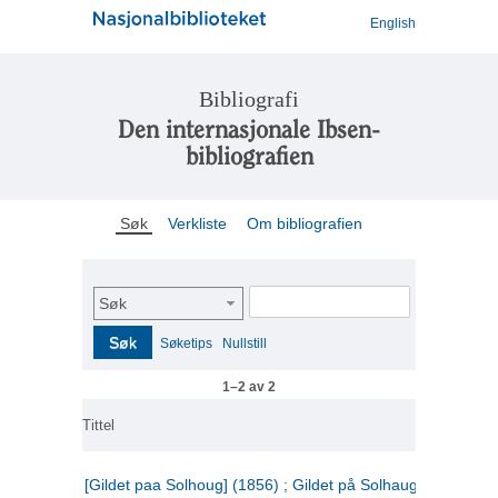
English
Bibliografi
Den internasjonale Ibsen-
bibliografien
Søk
Verkliste
Om bibliografien
Søk
Søk
Søketips
Nullstill
1–2 av 2
Tittel
[Gildet paa Solhoug] (1856) ; Gildet på Solhaug (1883) ;