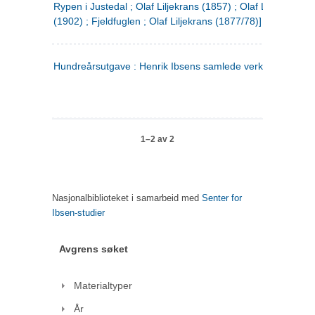
Rypen i Justedal ; Olaf Liljekrans (1857) ; Olaf Liljekrans
(1902) ; Fjeldfuglen ; Olaf Liljekrans (1877/78)]
Hundreårsutgave : Henrik Ibsens samlede verker. 3
1–2 av 2
Nasjonalbiblioteket i samarbeid med
Senter for
Ibsen-studier
Avgrens søket
Materialtyper
År