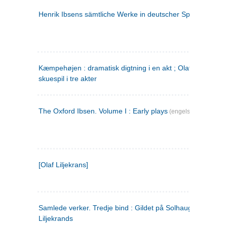
Henrik Ibsens sämtliche Werke in deutscher Sprache. 2
(ty
Kæmpehøjen : dramatisk digtning i en akt ; Olaf Liljekrans 
skuespil i tre akter
The Oxford Ibsen. Volume I : Early plays
(engelsk)
[Olaf Liljekrans]
Samlede verker. Tredje bind : Gildet på Solhaug ; Olaf
Liljekrands