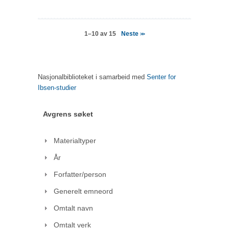
Neste
1–10 av 15
>>
Nasjonalbiblioteket i samarbeid med
Senter for
Ibsen-studier
Avgrens søket
Materialtyper
År
Forfatter/person
Generelt emneord
Omtalt navn
Omtalt verk