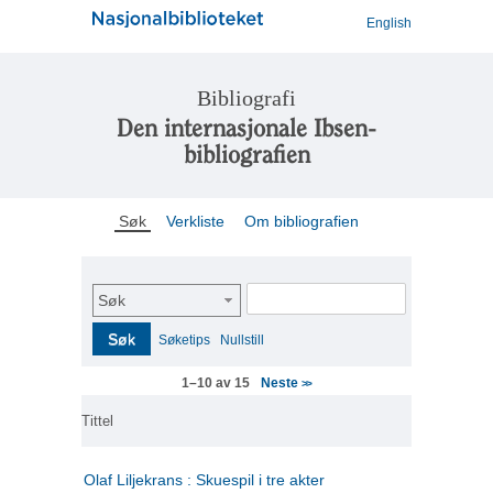
English
Bibliografi
Den internasjonale Ibsen-
bibliografien
Søk
Verkliste
Om bibliografien
Søk
Søk
Søketips
Nullstill
Neste
1–10 av 15
>>
Tittel
Olaf Liljekrans : Skuespil i tre akter