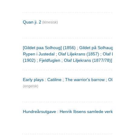
Quan ji. 2
(kinesisk)
[Gildet paa Solhoug] (1856) ; Gildet på Solhaug (1883) ;
Rypen i Justedal ; Olaf Liljekrans (1857) ; Olaf Liljekrans
(1902) ; Fjeldfuglen ; Olaf Liljekrans (1877/78)]
Early plays : Catiline ; The warrior's barrow ; Olaf Liljekran
(engelsk)
Hundreårsutgave : Henrik Ibsens samlede verker. 3