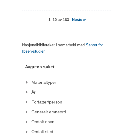
Neste
1–10 av 183
>>
Nasjonalbiblioteket i samarbeid med
Senter for
Ibsen-studier
Avgrens søket
Materialtyper
År
Forfatter/person
Generelt emneord
Omtalt navn
Omtalt sted