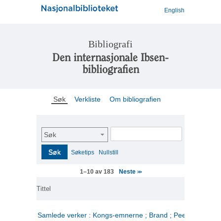
English
Bibliografi
Den internasjonale Ibsen-
bibliografien
Søk
Verkliste
Om bibliografien
Søk
Søk
Søketips
Nullstill
Neste
1–10 av 183
>>
Tittel
Samlede verker : Kongs-emnerne ; Brand ; Peer Gynt. 2