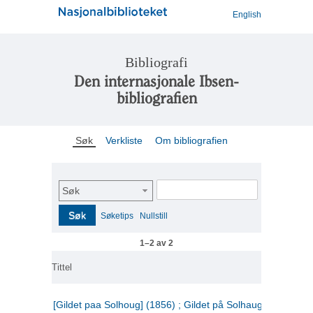
English
Bibliografi
Den internasjonale Ibsen-
bibliografien
Søk
Verkliste
Om bibliografien
Søk
Søk
Søketips
Nullstill
1–2 av 2
Tittel
[Gildet paa Solhoug] (1856) ; Gildet på Solhaug (1883) ;