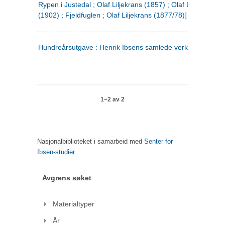
Rypen i Justedal ; Olaf Liljekrans (1857) ; Olaf Liljekrans
(1902) ; Fjeldfuglen ; Olaf Liljekrans (1877/78)]
Hundreårsutgave : Henrik Ibsens samlede verker. 3
1–2 av 2
Nasjonalbiblioteket i samarbeid med
Senter for
Ibsen-studier
Avgrens søket
Materialtyper
År