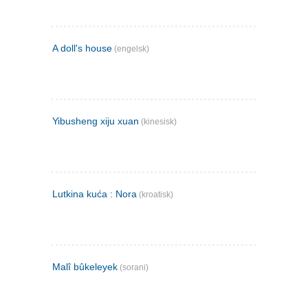
A doll's house
(engelsk)
Yibusheng xiju xuan
(kinesisk)
Lutkina kuća : Nora
(kroatisk)
Malî bûkeleyek
(sorani)