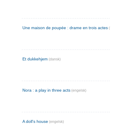
Une maison de poupée : drame en trois actes
(fransk)
Et dukkehjem
(dansk)
Nora : a play in three acts
(engelsk)
A doll's house
(engelsk)