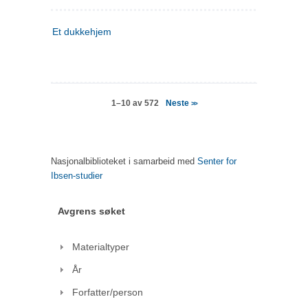
Et dukkehjem
Neste
1–10 av 572
>>
Nasjonalbiblioteket i samarbeid med
Senter for
Ibsen-studier
Avgrens søket
Materialtyper
År
Forfatter/person