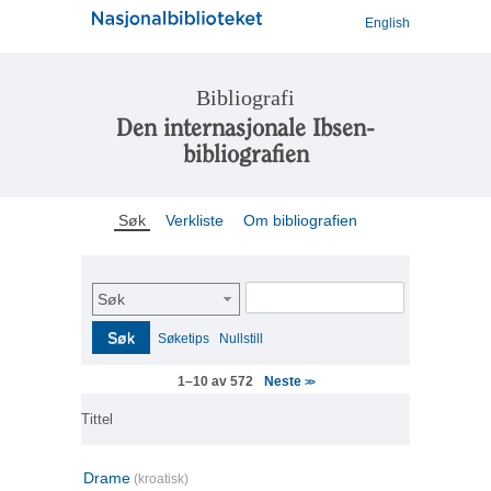
English
Bibliografi
Den internasjonale Ibsen-
bibliografien
Søk
Verkliste
Om bibliografien
Søk
Søk
Søketips
Nullstill
Neste
1–10 av 572
>>
Tittel
Drame
(kroatisk)