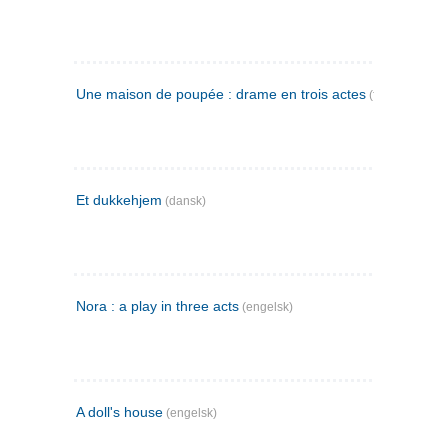
Une maison de poupée : drame en trois actes
(fransk)
Et dukkehjem
(dansk)
Nora : a play in three acts
(engelsk)
A doll's house
(engelsk)