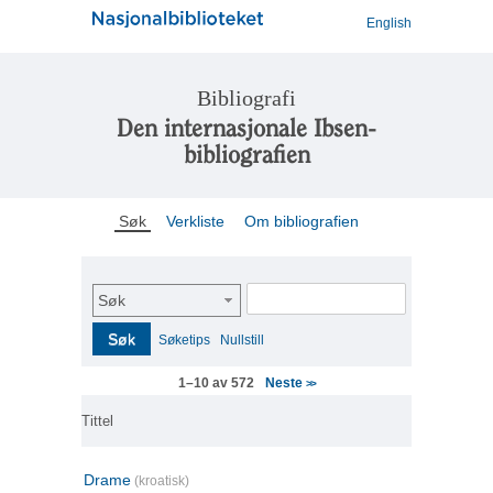
English
Bibliografi
Den internasjonale Ibsen-
bibliografien
Søk
Verkliste
Om bibliografien
Søk
Søk
Søketips
Nullstill
Neste
1–10 av 572
>>
Tittel
Drame
(kroatisk)