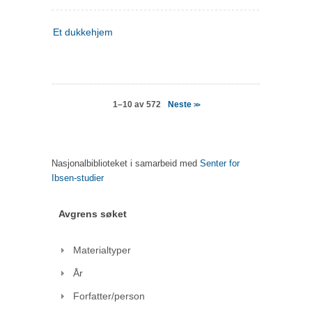
Et dukkehjem
Neste
1–10 av 572
>>
Nasjonalbiblioteket i samarbeid med
Senter for
Ibsen-studier
Avgrens søket
Materialtyper
År
Forfatter/person