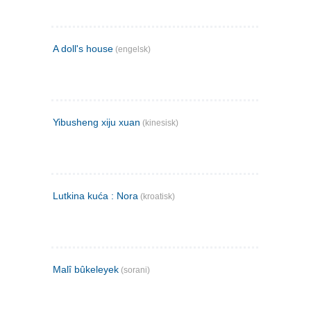
A doll's house
(engelsk)
Yibusheng xiju xuan
(kinesisk)
Lutkina kuća : Nora
(kroatisk)
Malî bûkeleyek
(sorani)