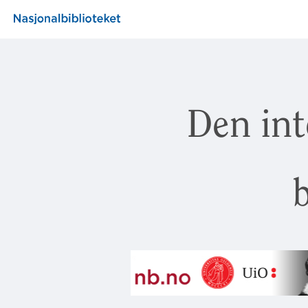
Den int
b