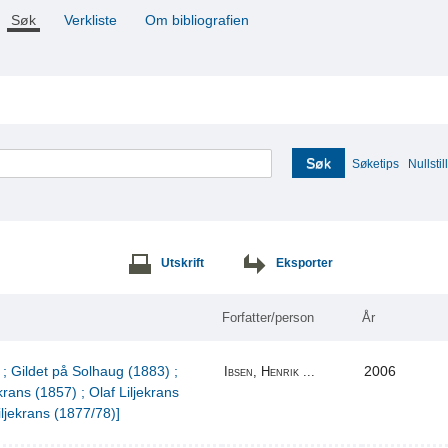
Søk
Verkliste
Om bibliografien
Søk
Søketips
Nullstill
Utskrift
Eksporter
Forfatter/person
År
 ; Gildet på Solhaug (1883) ;
2006
Ibsen, Henrik ...
krans (1857) ; Olaf Liljekrans
iljekrans (1877/78)]