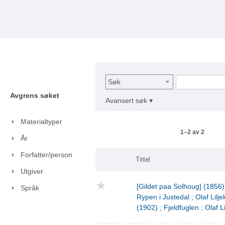
Søk
Avgrens søket
Avansert søk ▾
Materialtyper
1–2 av 2
År
Forfatter/person
Tittel
Utgiver
[Gildet paa Solhoug] (1856)
Språk
Rypen i Justedal ; Olaf Lilje
(1902) ; Fjeldfuglen ; Olaf L