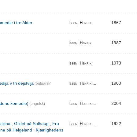
medie i tre Akter
1867
Ibsen, Henrik
1987
Ibsen, Henrik
1973
Ibsen, Henrik
ija v tri dejstvija
1900
Ibsen, Henrik ...
(bulgarsk)
edens komedie)
2004
Ibsen, Henrik ...
(engelsk)
tilina ; Gildet på Solhaug ; Fru
1922
Ibsen, Henrik ...
ene på Helgeland ; Kjærlighedens