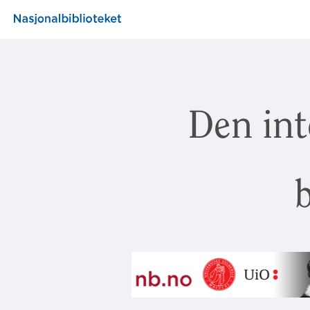
Den int
b