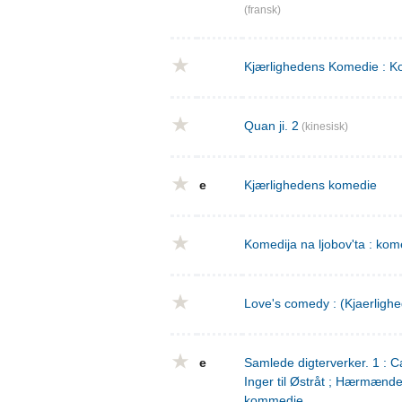
(fransk)
Kjærlighedens Komedie : Ko
Quan ji. 2
(kinesisk)
e
Kjærlighedens komedie
Komedija na ljobov'ta : komed
Love's comedy : (Kjaerligh
e
Samlede digterverker. 1 : Ca
Inger til Østråt ; Hærmænd
kommedie