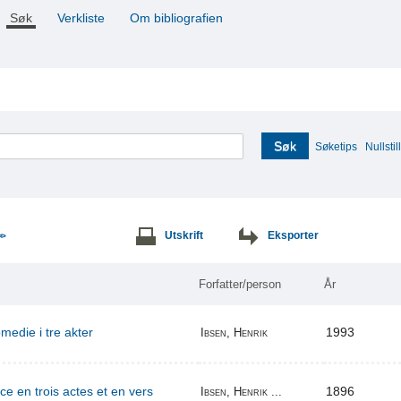
Søk
Verkliste
Om bibliografien
Søk
Søketips
Nullstill
Utskrift
Eksporter
>>
Forfatter/person
År
edie i tre akter
1993
Ibsen, Henrik
ce en trois actes et en vers
1896
Ibsen, Henrik ...