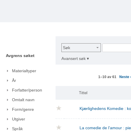
Søk
Avgrens søket
Avansert søk ▾
Materialtyper
Neste
1–10 av 61
År
Forfatter/person
Tittel
Omtalt navn
Kjærlighedens Komedie : kom
Form/genre
Utgiver
La comedie de l'amour : pie
Språk