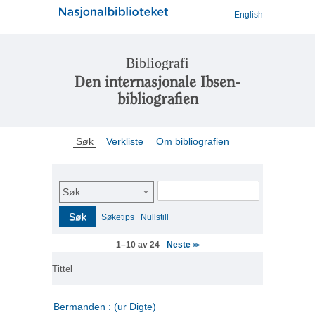
English
Bibliografi
Den internasjonale Ibsen-
bibliografien
Søk
Verkliste
Om bibliografien
Søk
Søk
Søketips
Nullstill
Neste
1–10 av 24
>>
Tittel
Bermanden : (ur Digte)