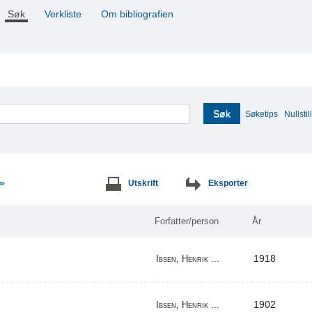
Søk
Verkliste
Om bibliografien
Søk
Søketips
Nullstill
Utskrift
Eksporter
>>
Forfatter/person
År
1918
Ibsen, Henrik ...
1902
Ibsen, Henrik ...