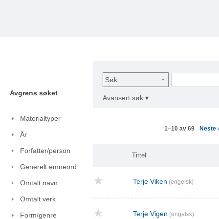
Søk
Avgrens søket
Avansert søk ▾
Materialtyper
Neste
1–10 av 69
År
Forfatter/person
Tittel
Generelt emneord
Terje Viken
(engelsk)
Omtalt navn
Omtalt verk
Terje Vigen
(engelsk)
Form/genre