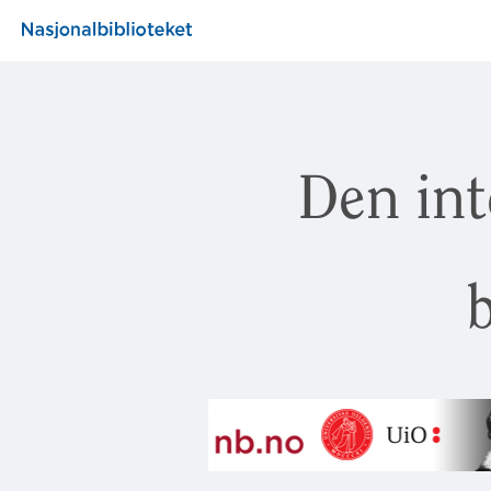
Den int
b