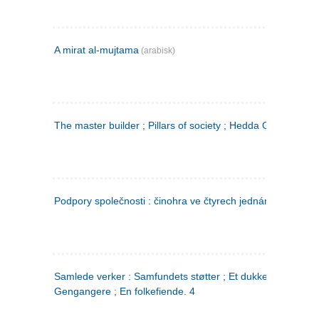
A mirat al-mujtama
(arabisk)
The master builder ; Pillars of society ; Hedda Gabler
Podpory společnosti : činohra ve čtyrech jednáních
(tsjekkis
Samlede verker : Samfundets støtter ; Et dukkehjem ;
Gengangere ; En folkefiende. 4