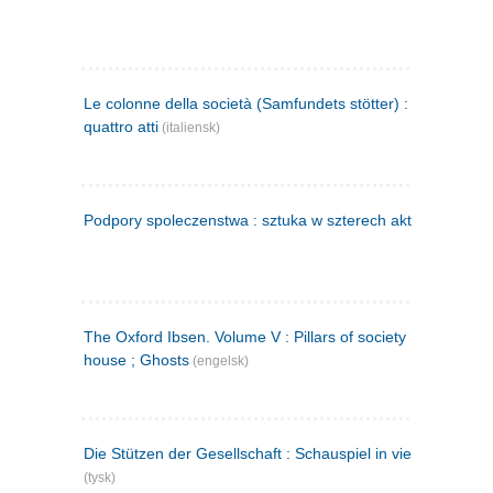
Le colonne della società (Samfundets stötter) : commedia 
quattro atti
(italiensk)
Podpory spoleczenstwa : sztuka w szterech aktach
(polsk)
The Oxford Ibsen. Volume V : Pillars of society ; A doll's
house ; Ghosts
(engelsk)
Die Stützen der Gesellschaft : Schauspiel in vier Aufzügen
(tysk)