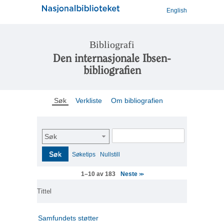
English
Bibliografi
Den internasjonale Ibsen-
bibliografien
Søk
Verkliste
Om bibliografien
Søk
Søk
Søketips
Nullstill
Neste
1–10 av 183
>>
Tittel
Samfundets støtter