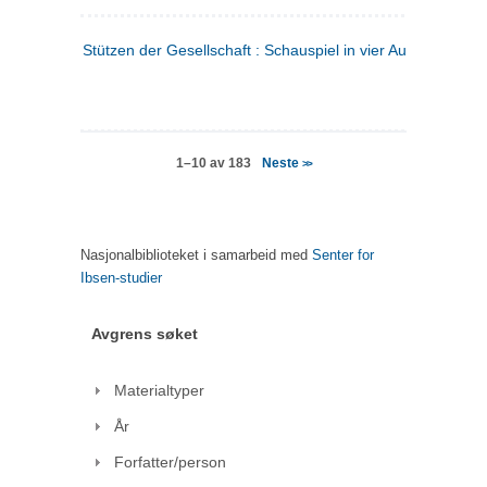
Stützen der Gesellschaft : Schauspiel in vier Aufzügen
(tysk
Neste
1–10 av 183
>>
Nasjonalbiblioteket i samarbeid med
Senter for
Ibsen-studier
Avgrens søket
Materialtyper
År
Forfatter/person