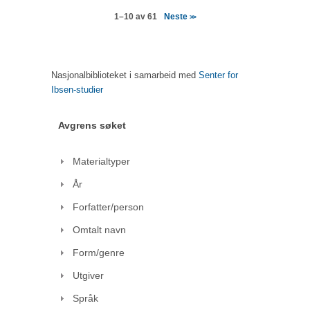
Neste
1–10 av 61
>>
Nasjonalbiblioteket i samarbeid med
Senter for
Ibsen-studier
Avgrens søket
Materialtyper
År
Forfatter/person
Omtalt navn
Form/genre
Utgiver
Språk