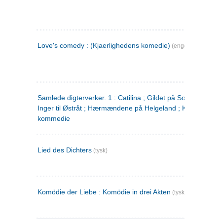
Love's comedy : (Kjaerlighedens komedie)
(engelsk)
Samlede digterverker. 1 : Catilina ; Gildet på Solhaug ; Fru
Inger til Østråt ; Hærmændene på Helgeland ; Kjærlighede
kommedie
Lied des Dichters
(tysk)
Komödie der Liebe : Komödie in drei Akten
(tysk)