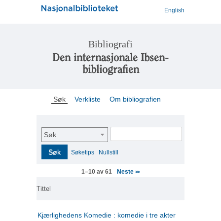
English
Bibliografi
Den internasjonale Ibsen-
bibliografien
Søk
Verkliste
Om bibliografien
Søk
Søk
Søketips
Nullstill
Neste
1–10 av 61
>>
Tittel
Kjærlighedens Komedie : komedie i tre akter