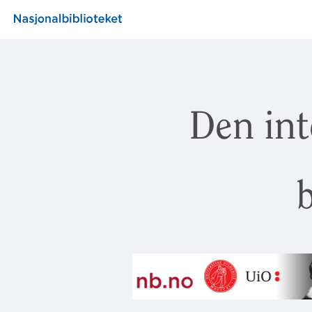
Den int
b