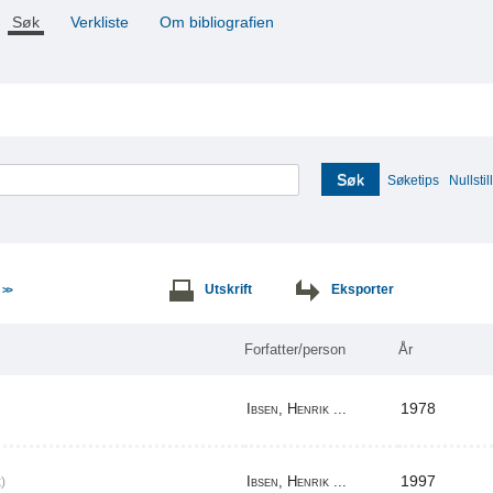
Søk
Verkliste
Om bibliografien
Søk
Søketips
Nullstill
e
Utskrift
Eksporter
>>
Forfatter/person
År
1978
Ibsen, Henrik ...
1997
Ibsen, Henrik ...
)