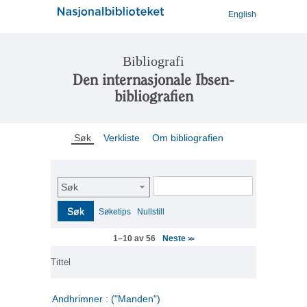
English
Bibliografi
Den internasjonale Ibsen-
bibliografien
Søk
Verkliste
Om bibliografien
Søk
Søk
Søketips
Nullstill
Neste
1–10 av 56
>>
Tittel
Andhrimner : ("Manden")