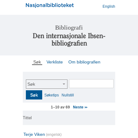
English
Bibliografi
Den internasjonale Ibsen-
bibliografien
Søk
Verkliste
Om bibliografien
Søk
Søk
Søketips
Nullstill
Neste
1–10 av 69
>>
Tittel
Terje Viken
(engelsk)