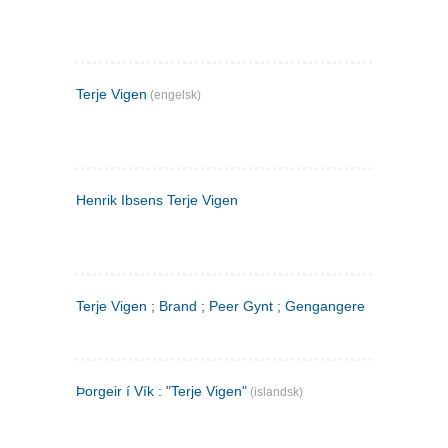
Terje Vigen
(engelsk)
Henrik Ibsens Terje Vigen
Terje Vigen ; Brand ; Peer Gynt ; Gengangere
Þorgeir í Vík : "Terje Vigen"
(islandsk)