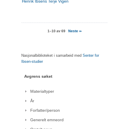
Henrik Ibsens Terje Vigen
Neste
1–10 av 69
>>
Nasjonalbiblioteket i samarbeid med
Senter for
Ibsen-studier
Avgrens søket
Materialtyper
År
Forfatter/person
Generelt emneord