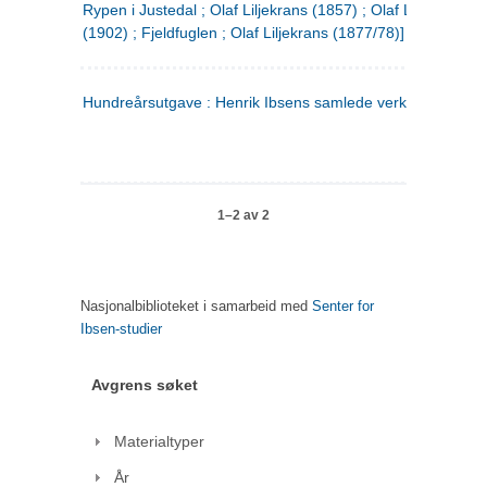
Rypen i Justedal ; Olaf Liljekrans (1857) ; Olaf Liljekrans
(1902) ; Fjeldfuglen ; Olaf Liljekrans (1877/78)]
Hundreårsutgave : Henrik Ibsens samlede verker. 3
1–2 av 2
Nasjonalbiblioteket i samarbeid med
Senter for
Ibsen-studier
Avgrens søket
Materialtyper
År