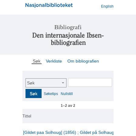
English
Bibliografi
Den internasjonale Ibsen-
bibliografien
Søk
Verkliste
Om bibliografien
Søk
Søk
Søketips
Nullstill
1–2 av 2
Tittel
[Gildet paa Solhoug] (1856) ; Gildet på Solhaug (1883) ;