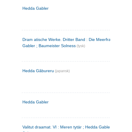
Hedda Gabler
Dram atische Werke. Dritter Band : Die Meerfrau ; Hedda
Gabler ; Baumeister Solness
(tysk)
Hedda Gâbureru
(japansk)
Hedda Gabler
Valitut draamat. VI : Meren tytär ; Hedda Gabler ; Rakentaj