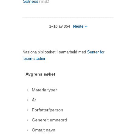
Solness
(finsk)
Neste
1–10 av 354
>>
Nasjonalbiblioteket i samarbeid med
Senter for
Ibsen-studier
Avgrens søket
Materialtyper
År
Forfatter/person
Generelt emneord
Omtalt navn