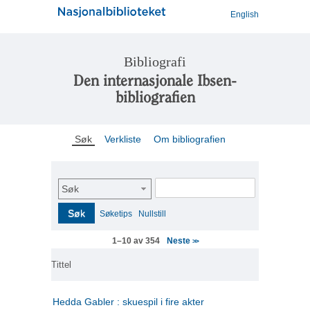
English
Bibliografi
Den internasjonale Ibsen-
bibliografien
Søk
Verkliste
Om bibliografien
Søk
Søk
Søketips
Nullstill
Neste
1–10 av 354
>>
Tittel
Hedda Gabler : skuespil i fire akter