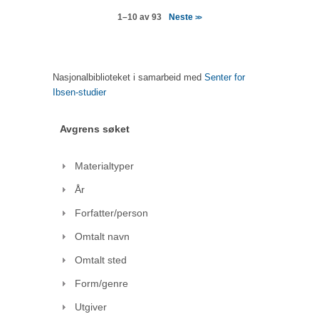
Neste
1–10 av 93
>>
Nasjonalbiblioteket i samarbeid med
Senter for
Ibsen-studier
Avgrens søket
Materialtyper
År
Forfatter/person
Omtalt navn
Omtalt sted
Form/genre
Utgiver