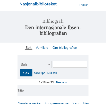
English
Bibliografi
Den internasjonale Ibsen-
bibliografien
Søk
Verkliste
Om bibliografien
Søk
Søk
Søketips
Nullstill
Neste
1–10 av 93
>>
Tittel
Samlede verker : Kongs-emnerne ; Brand ; Peer Gynt. 2