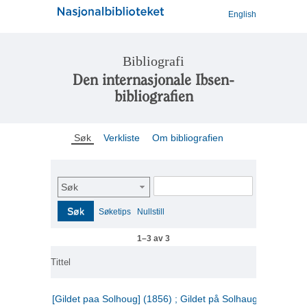
English
Bibliografi
Den internasjonale Ibsen-
bibliografien
Søk
Verkliste
Om bibliografien
Søk
Søk
Søketips
Nullstill
1–3 av 3
Tittel
[Gildet paa Solhoug] (1856) ; Gildet på Solhaug (1883) ;