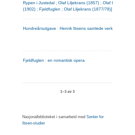
Rypen i Justedal ; Olaf Liljekrans (1857) ; Olaf Liljekrans
(1902) ; Fjeldfuglen ; Olaf Liljekrans (1877/78)]
Hundreårsutgave : Henrik Ibsens samlede verker. 3
Fjeldfuglen : en romantisk opera
1–3 av 3
Nasjonalbiblioteket i samarbeid med
Senter for
Ibsen-studier