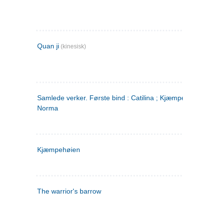
Quan ji
(kinesisk)
Samlede verker. Første bind : Catilina ; Kjæmpehøien ;
Norma
Kjæmpehøien
The warrior's barrow