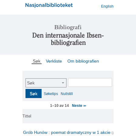
English
Bibliografi
Den internasjonale Ibsen-
bibliografien
Søk
Verkliste
Om bibliografien
Søk
Søk
Søketips
Nullstill
Neste
1–10 av 14
>>
Tittel
Grób Hunów : poemat dramatyczny w 1 akcie
(polsk)