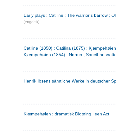
Early plays : Catiline ; The warrior's barrow ; Olaf Liljekran
(engelsk)
Catilina (1850) ; Catilina (1875) ; Kjæmpehøien (1850) ;
Kjæmpehøien (1854) ; Norma ; Sancthansnatten
Henrik Ibsens sämtliche Werke in deutscher Sprache. 2
(ty
Kjæmpehøien : dramatisk Digtning i een Act