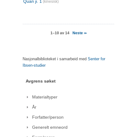
Quan ji. 1
(kinesisk)
Neste
1–10 av 14
>>
Nasjonalbiblioteket i samarbeid med
Senter for
Ibsen-studier
Avgrens søket
Materialtyper
År
Forfatter/person
Generelt emneord