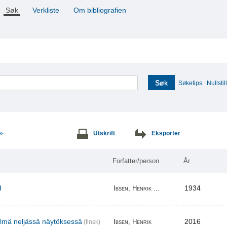
Søk
Verkliste
Om bibliografien
Søk
Søketips
Nullstill
Utskrift
Eksporter
>>
Forfatter/person
År
d
1934
Ibsen, Henrik ...
elmä neljässä näytöksessä
2016
Ibsen, Henrik
(finsk)