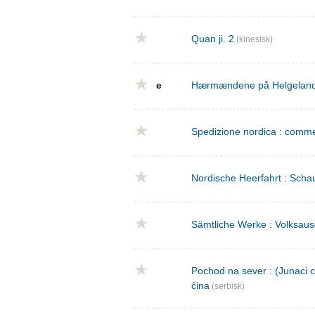
Quan ji. 2
(kinesisk)
e
Hærmændene på Helgeland : 
Spedizione nordica : commed
Nordische Heerfahrt : Schau
Sämtliche Werke : Volksaus
Pochod na sever : (Junaci c
čina
(serbisk)