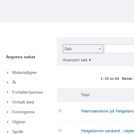
Søk
Avgrens søket
Avansert søk ▾
Materialtyper
Neste
1–10 av 64
År
Forfatter/person
Tittel
Omtalt sted
Hærmændene på Helgelan
Form/genre
Utgiver
Helgelannin sankarit : näyt
Språk