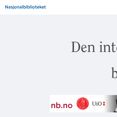
Den int
b