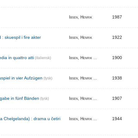
1987
Ibsen, Henrik
skuespil i fire akter
1922
Ibsen, Henrik
ia in quattro atti
1900
Ibsen, Henrik ...
(italiensk)
spiel in vier Aufzügen
1938
Ibsen, Henrik ...
(tysk)
gabe in fünf Bänden
1907
Ibsen, Henrik ...
(tysk)
a Chelgelanda) : drama u četiri
1944
Ibsen, Henrik ...