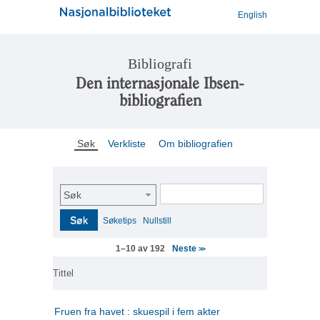
English
Bibliografi
Den internasjonale Ibsen-
bibliografien
Søk
Verkliste
Om bibliografien
Søk
Søk
Søketips
Nullstill
Neste
1–10 av 192
>>
Tittel
Fruen fra havet : skuespil i fem akter