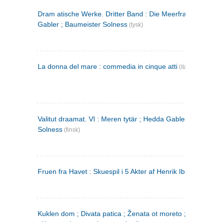
Dram atische Werke. Dritter Band : Die Meerfrau ; Hedda
Gabler ; Baumeister Solness
(tysk)
La donna del mare : commedia in cinque atti
(italiensk)
Valitut draamat. VI : Meren tytär ; Hedda Gabler ; Rakentaj
Solness
(finsk)
Fruen fra Havet : Skuespil i 5 Akter af Henrik Ibsen
Kuklen dom ; Divata patica ; Ženata ot moreto ; Malkijat Ejo