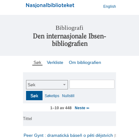
English
Bibliografi
Den internasjonale Ibsen-
bibliografien
Søk
Verkliste
Om bibliografien
Søk
Søk
Søketips
Nullstill
Neste
1–10 av 448
>>
Tittel
Peer Gynt : dramatická báseň o pěti dějstvích
(tsjekkisk)