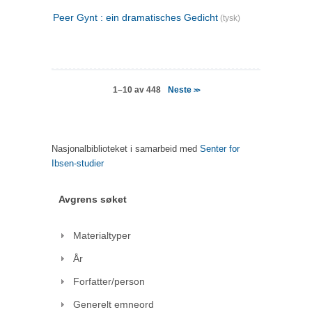
Peer Gynt : ein dramatisches Gedicht
(tysk)
Neste
1–10 av 448
>>
Nasjonalbiblioteket i samarbeid med
Senter for
Ibsen-studier
Avgrens søket
Materialtyper
År
Forfatter/person
Generelt emneord