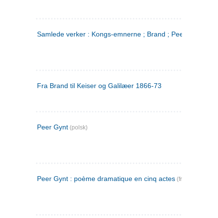
Samlede verker : Kongs-emnerne ; Brand ; Peer Gynt. 2
Fra Brand til Keiser og Galilæer 1866-73
Peer Gynt
(polsk)
Peer Gynt : poème dramatique en cinq actes
(fransk)