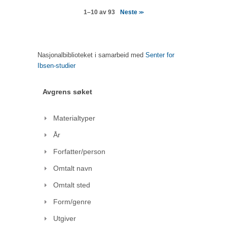
Neste
1–10 av 93
>>
Nasjonalbiblioteket i samarbeid med
Senter for
Ibsen-studier
Avgrens søket
Materialtyper
År
Forfatter/person
Omtalt navn
Omtalt sted
Form/genre
Utgiver