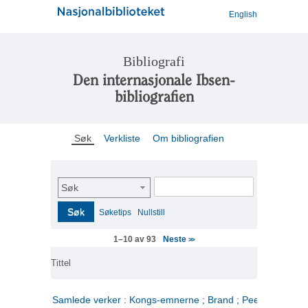
English
Bibliografi
Den internasjonale Ibsen-
bibliografien
Søk
Verkliste
Om bibliografien
Søk
Søk
Søketips
Nullstill
Neste
1–10 av 93
>>
Tittel
Samlede verker : Kongs-emnerne ; Brand ; Peer Gynt. 2