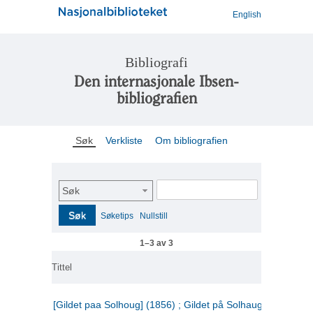
English
Bibliografi
Den internasjonale Ibsen-
bibliografien
Søk
Verkliste
Om bibliografien
Søk
Søk
Søketips
Nullstill
1–3 av 3
Tittel
[Gildet paa Solhoug] (1856) ; Gildet på Solhaug (1883) ;