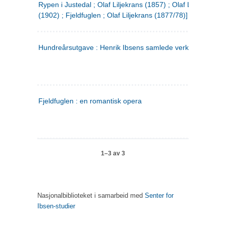
Rypen i Justedal ; Olaf Liljekrans (1857) ; Olaf Liljekrans
(1902) ; Fjeldfuglen ; Olaf Liljekrans (1877/78)]
Hundreårsutgave : Henrik Ibsens samlede verker. 3
Fjeldfuglen : en romantisk opera
1–3 av 3
Nasjonalbiblioteket i samarbeid med
Senter for
Ibsen-studier