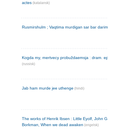
actes
(katalansk)
Rusmirshulm ; Vaqtima murdigan sar bar darim
(farsi)
Kogda my, mertvecy probuždaemsja : dram. epilog v 3 d
(russisk)
Jab ham murde jee uthenge
(hindi)
The works of Henrik Ibsen : Little Eyolf, John Gabriel
Borkman, When we dead awaken
(engelsk)