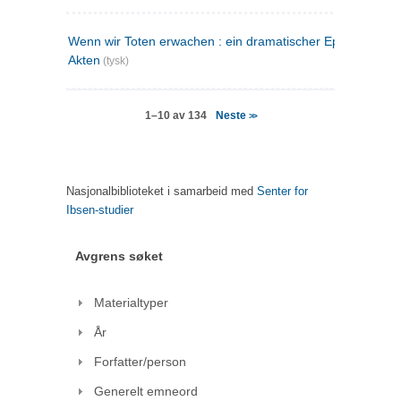
Wenn wir Toten erwachen : ein dramatischer Epilog in drei
Akten
(tysk)
Neste
1–10 av 134
>>
Nasjonalbiblioteket i samarbeid med
Senter for
Ibsen-studier
Avgrens søket
Materialtyper
År
Forfatter/person
Generelt emneord