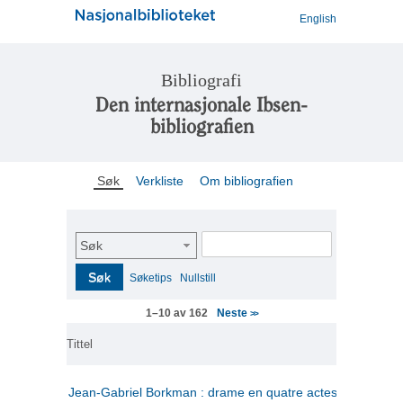
English
Bibliografi
Den internasjonale Ibsen-
bibliografien
Søk
Verkliste
Om bibliografien
Søk
Søk
Søketips
Nullstill
Neste
1–10 av 162
>>
Tittel
Jean-Gabriel Borkman : drame en quatre actes
(fransk)