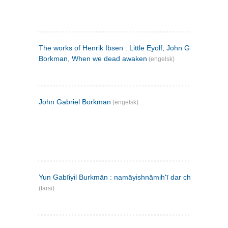
The works of Henrik Ibsen : Little Eyolf, John Gabriel
Borkman, When we dead awaken
(engelsk)
John Gabriel Borkman
(engelsk)
Yun Gabīiyil Burkmān : namāyishnāmihʹī dar chahār pardih
(farsi)