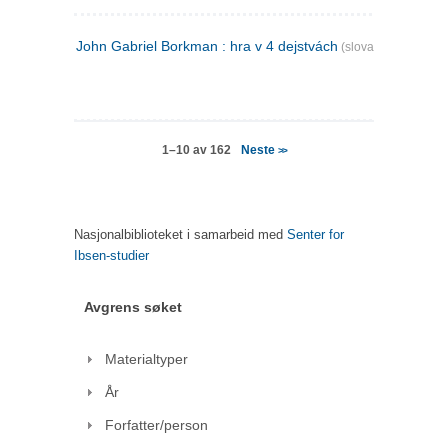
John Gabriel Borkman : hra v 4 dejstvách
(slovakisk)
Neste
1–10 av 162
>>
Nasjonalbiblioteket i samarbeid med
Senter for
Ibsen-studier
Avgrens søket
Materialtyper
År
Forfatter/person