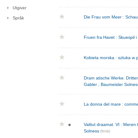
Utgiver
Die Frau vom Meer : Schausp
Språk
Fruen fra Havet : Skuespil i
Kobieta morska : sztuka w p
Dram atische Werke. Dritte
Gabler ; Baumeister Solnes
La donna del mare : commed
e
Valitut draamat. VI : Meren
Solness
(finsk)