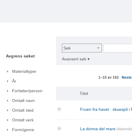
Søk
Avgrens søket
Avansert søk ▾
Materialtyper
Nest
1–10 av 192
År
Forfatter/person
Tittel
Omtalt navn
Fruen fra havet : skuespil i
Omtalt sted
Omtalt verk
La donna del mare
(italiensk)
Form/genre