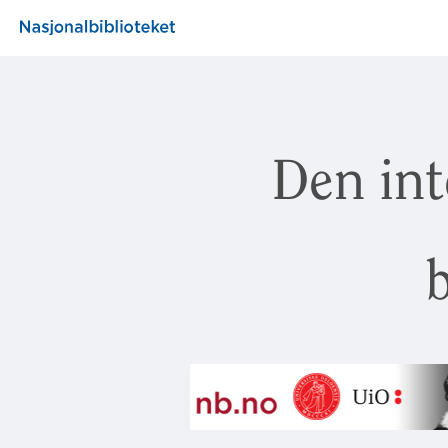
Den int
b