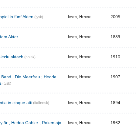
iel in fünf Akten
2005
Ibsen, Henrik ...
(tysk)
 fem Akter
1889
Ibsen, Henrik
ieciu aktach
1910
Ibsen, Henrik ...
(polsk)
r Band : Die Meerfrau ; Hedda
1907
Ibsen, Henrik ...
s
(tysk)
ia in cinque atti
1894
Ibsen, Henrik ...
(italiensk)
 tytär ; Hedda Gabler ; Rakentaja
1962
Ibsen, Henrik ...