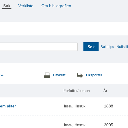
Søk
Verkliste
Om bibliografien
Søk
Søketips
Nullstill
e
Utskrift
Eksporter
>>
Forfatter/person
År
 fem akter
1888
Ibsen, Henrik
2005
Ibsen, Henrik ...