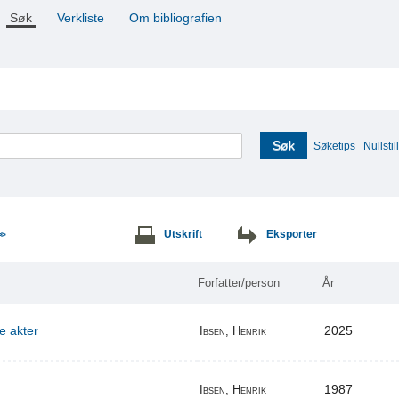
Søk
Verkliste
Om bibliografien
Søk
Søketips
Nullstill
Utskrift
Eksporter
>>
Forfatter/person
År
re akter
2025
Ibsen, Henrik
1987
Ibsen, Henrik