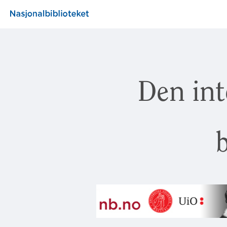
Den int
b