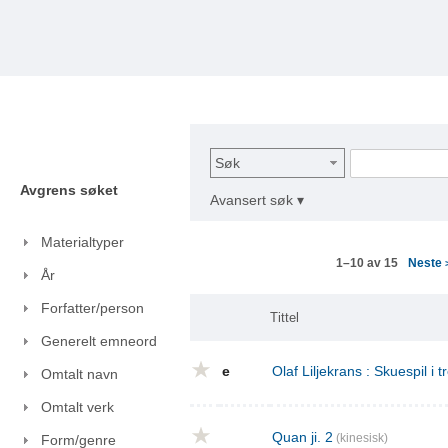
Søk
Avgrens søket
Avansert søk ▾
Materialtyper
Neste
1–10 av 15
År
Forfatter/person
Tittel
Generelt emneord
e
Olaf Liljekrans : Skuespil i t
Omtalt navn
Omtalt verk
Quan ji. 2
(kinesisk)
Form/genre