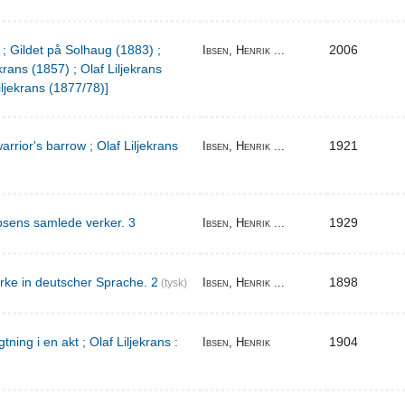
 ; Gildet på Solhaug (1883) ;
2006
Ibsen, Henrik ...
krans (1857) ; Olaf Liljekrans
iljekrans (1877/78)]
warrior's barrow ; Olaf Liljekrans
1921
Ibsen, Henrik ...
bsens samlede verker. 3
1929
Ibsen, Henrik ...
rke in deutscher Sprache. 2
1898
Ibsen, Henrik ...
(tysk)
ing i en akt ; Olaf Liljekrans :
1904
Ibsen, Henrik