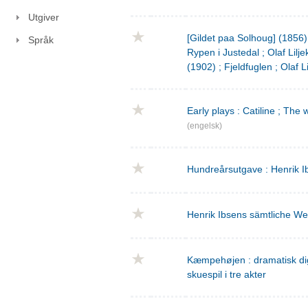
Utgiver
[Gildet paa Solhoug] (1856)
Språk
Rypen i Justedal ; Olaf Lilje
(1902) ; Fjeldfuglen ; Olaf L
Early plays : Catiline ; The 
(engelsk)
Hundreårsutgave : Henrik I
Henrik Ibsens sämtliche We
Kæmpehøjen : dramatisk digtn
skuespil i tre akter