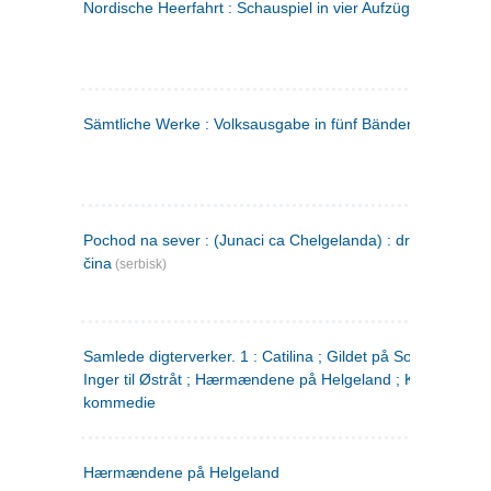
Nordische Heerfahrt : Schauspiel in vier Aufzügen
(tysk)
Sämtliche Werke : Volksausgabe in fünf Bänden
(tysk)
Pochod na sever : (Junaci ca Chelgelanda) : drama u četiri
čina
(serbisk)
Samlede digterverker. 1 : Catilina ; Gildet på Solhaug ; Fru
Inger til Østråt ; Hærmændene på Helgeland ; Kjærlighede
kommedie
Hærmændene på Helgeland