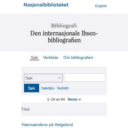
English
Bibliografi
Den internasjonale Ibsen-
bibliografien
Søk
Verkliste
Om bibliografien
Søk
Søk
Søketips
Nullstill
Neste
1–10 av 64
>>
Tittel
Hærmændene på Helgeland