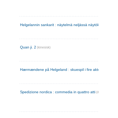
Helgelannin sankarit : näytelmä neljässä näytöksessä
(finsk
Quan ji. 2
(kinesisk)
Hærmændene på Helgeland : skuespil i fire akter
Spedizione nordica : commedia in quattro atti
(italiensk)