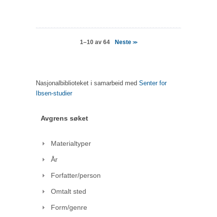
Neste
1–10 av 64
>>
Nasjonalbiblioteket i samarbeid med
Senter for
Ibsen-studier
Avgrens søket
Materialtyper
År
Forfatter/person
Omtalt sted
Form/genre