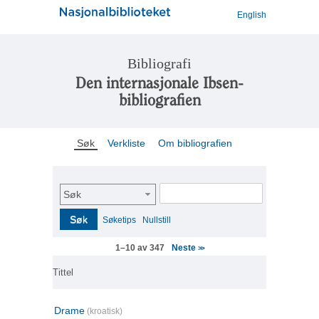
English
Bibliografi
Den internasjonale Ibsen-
bibliografien
Søk
Verkliste
Om bibliografien
Søk
Søk
Søketips
Nullstill
Neste
1–10 av 347
>>
Tittel
Drame
(kroatisk)