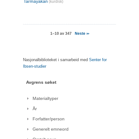
Tarmayakan
(kurdisk)
Neste
1–10 av 347
>>
Nasjonalbiblioteket i samarbeid med
Senter for
Ibsen-studier
Avgrens søket
Materialtyper
År
Forfatter/person
Generelt emneord