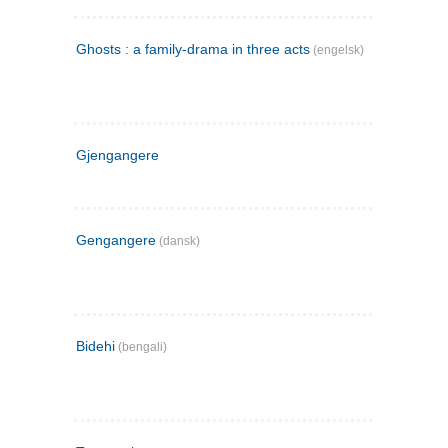
Ghosts : a family-drama in three acts
(engelsk)
Gjengangere
Gengangere
(dansk)
Bidehi
(bengali)