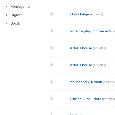
Form/genre
Et dukkehjem
(dansk)
Utgiver
Språk
Nora : a play in three acts
(e
A doll's house
(engelsk)
A doll's house
(engelsk)
Yibusheng xiju xuan
(kinesisk
Lutkina kuća : Nora
(kroatisk)