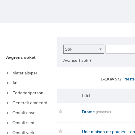
Søk
Avgrens søket
Avansert søk ▾
Materialtyper
Nest
1–10 av 572
År
Forfatter/person
Tittel
Generelt emneord
Drame
(kroatisk)
Omtalt navn
Omtalt sted
Une maison de poupée : dra
Omtalt verk