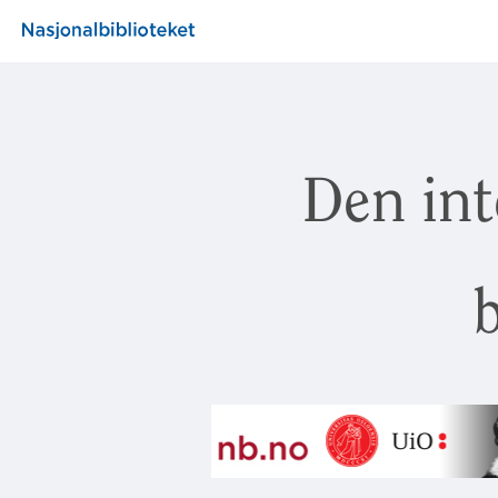
Den int
b