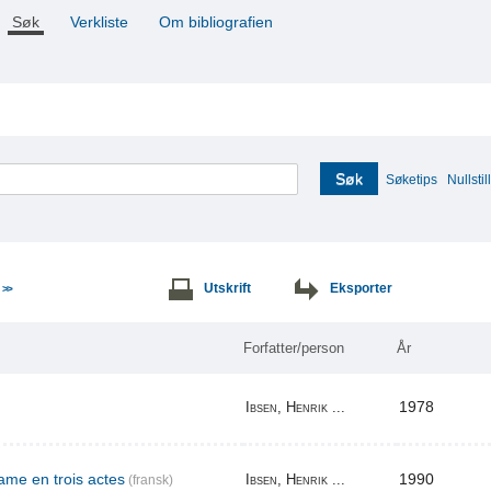
Søk
Verkliste
Om bibliografien
Søk
Søketips
Nullstill
e
Utskrift
Eksporter
>>
Forfatter/person
År
1978
Ibsen, Henrik ...
me en trois actes
1990
Ibsen, Henrik ...
(fransk)