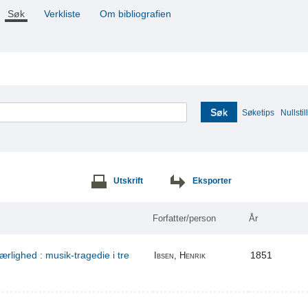
Søk
Verkliste
Om bibliografien
Søk
Søketips
Nullstill
Utskrift
Eksporter
Forfatter/person
År
ærlighed : musik-tragedie i tre
1851
Ibsen, Henrik