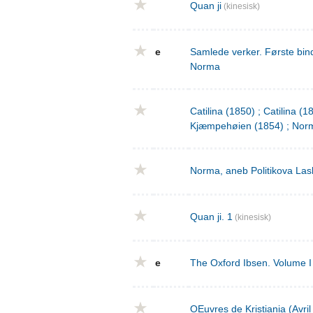
Quan ji
(kinesisk)
e
Samlede verker. Første bind
Norma
Catilina (1850) ; Catilina (
Kjæmpehøien (1854) ; Norm
Norma, aneb Politikova Las
Quan ji. 1
(kinesisk)
e
The Oxford Ibsen. Volume I 
OEuvres de Kristiania (Avri