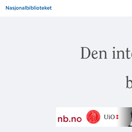
Den int
b