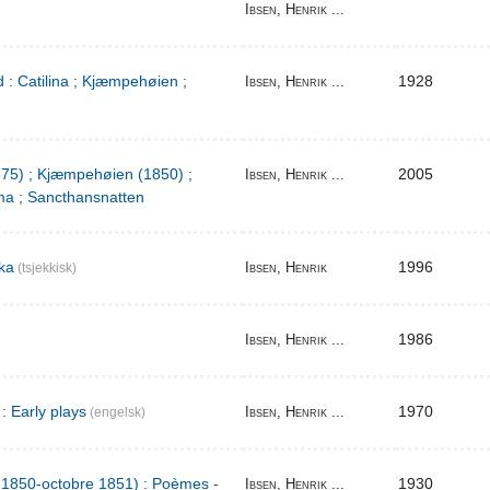
Ibsen, Henrik ...
 : Catilina ; Kjæmpehøien ;
1928
Ibsen, Henrik ...
1875) ; Kjæmpehøien (1850) ;
2005
Ibsen, Henrik ...
a ; Sancthansnatten
ka
1996
Ibsen, Henrik
(tsjekkisk)
1986
Ibsen, Henrik ...
: Early plays
1970
Ibsen, Henrik ...
(engelsk)
l 1850-octobre 1851) : Poèmes -
1930
Ibsen, Henrik ...