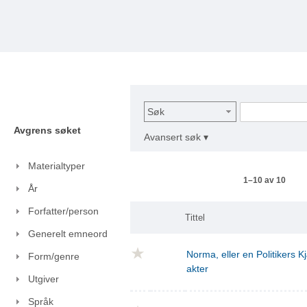
Søk
Avgrens søket
Avansert søk ▾
Materialtyper
1–10 av 10
År
Forfatter/person
Tittel
Generelt emneord
Norma, eller en Politikers Kj
Form/genre
akter
Utgiver
Språk