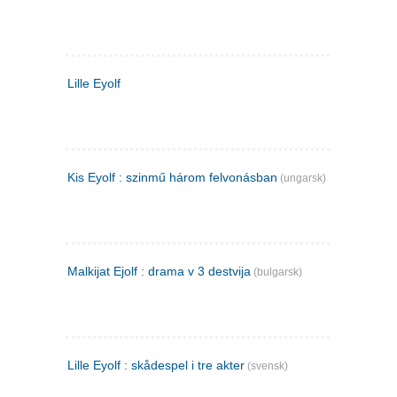
Lille Eyolf
Kis Eyolf : szinmű három felvonásban
(ungarsk)
Malkijat Ejolf : drama v 3 destvija
(bulgarsk)
Lille Eyolf : skådespel i tre akter
(svensk)