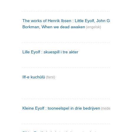
The works of Henrik Ibsen : Little Eyolf, John Gabriel
Borkman, When we dead awaken
(engelsk)
Lille Eyolf : skuespill i tre akter
īlf-e kuchūlū
(farsi)
Kleine Eyolf : tooneelspel in drie bedrijven
(nederlandsk)