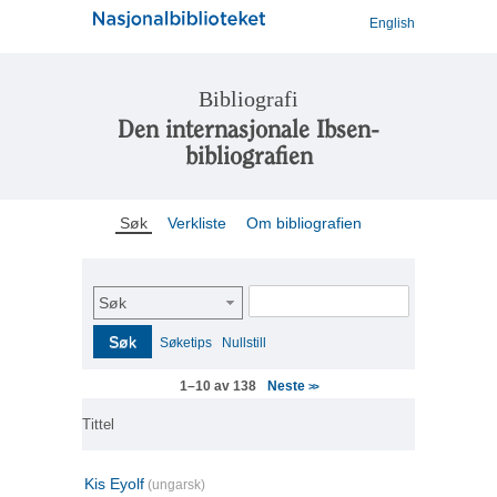
English
Bibliografi
Den internasjonale Ibsen-
bibliografien
Søk
Verkliste
Om bibliografien
Søk
Søk
Søketips
Nullstill
Neste
1–10 av 138
>>
Tittel
Kis Eyolf
(ungarsk)