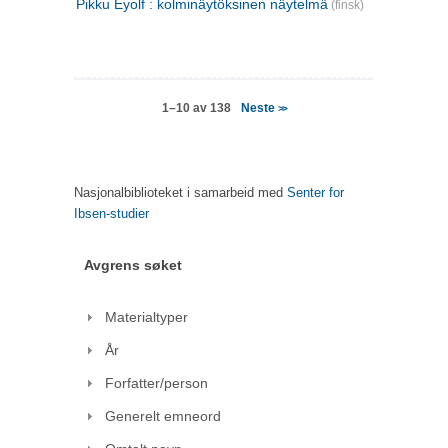
Pikku Eyolf : kolminäytöksinen näytelmä
(finsk)
Neste
1–10 av 138
>>
Nasjonalbiblioteket i samarbeid med
Senter for
Ibsen-studier
Avgrens søket
Materialtyper
År
Forfatter/person
Generelt emneord