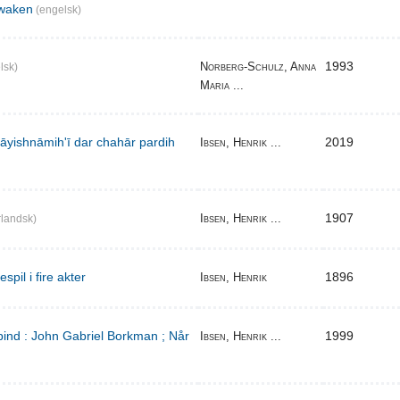
waken
(engelsk)
1993
Norberg-Schulz, Anna
lsk)
Maria ...
̄yishnāmihʹī dar chahār pardih
2019
Ibsen, Henrik ...
1907
Ibsen, Henrik ...
landsk)
pil i fire akter
1896
Ibsen, Henrik
bind : John Gabriel Borkman ; Når
1999
Ibsen, Henrik ...