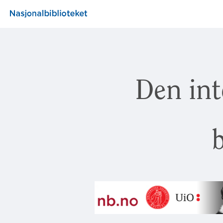
Den int
b