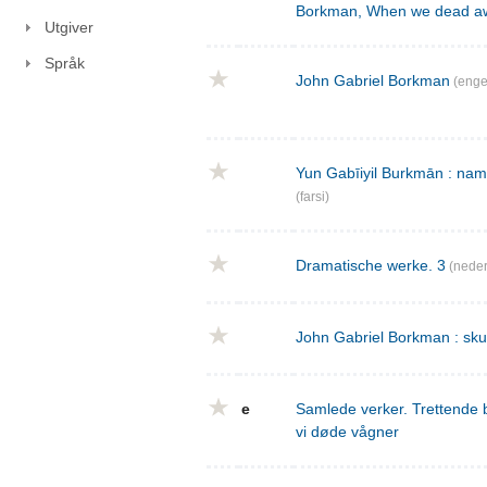
Borkman, When we dead a
Utgiver
Språk
John Gabriel Borkman
(enge
Yun Gabīiyil Burkmān : nama
(farsi)
Dramatische werke. 3
(neder
John Gabriel Borkman : skues
e
Samlede verker. Trettende 
vi døde vågner