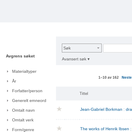
Søk
Avgrens søket
Avansert søk ▾
Materialtyper
Nest
1–10 av 162
År
Forfatter/person
Tittel
Generelt emneord
Jean-Gabriel Borkman : dr
Omtalt navn
Omtalt verk
The works of Henrik Ibsen : 
Form/genre