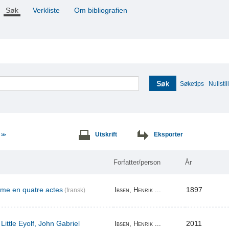
Søk
Verkliste
Om bibliografien
Søk
Søketips
Nullstill
e
Utskrift
Eksporter
>>
Forfatter/person
År
ame en quatre actes
1897
Ibsen, Henrik ...
(fransk)
Little Eyolf, John Gabriel
2011
Ibsen, Henrik ...