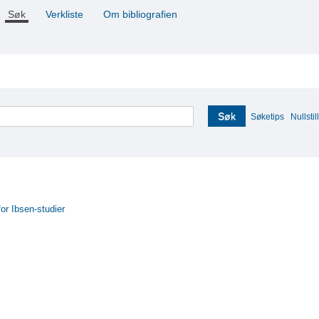
Søk
Verkliste
Om bibliografien
Søk
Søketips
Nullstill
for Ibsen-studier