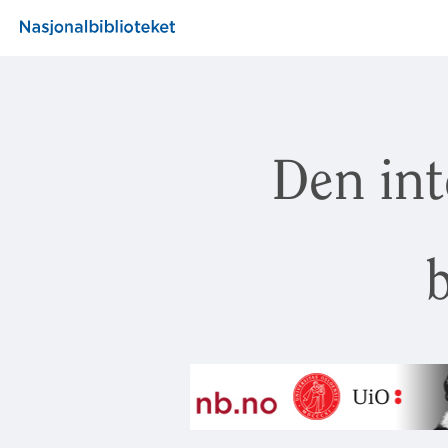
Den int
b