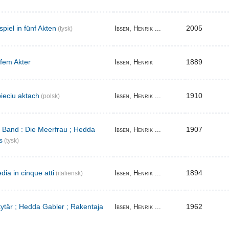
iel in fünf Akten
2005
Ibsen, Henrik ...
(tysk)
 fem Akter
1889
Ibsen, Henrik
ieciu aktach
1910
Ibsen, Henrik ...
(polsk)
r Band : Die Meerfrau ; Hedda
1907
Ibsen, Henrik ...
s
(tysk)
ia in cinque atti
1894
Ibsen, Henrik ...
(italiensk)
 tytär ; Hedda Gabler ; Rakentaja
1962
Ibsen, Henrik ...