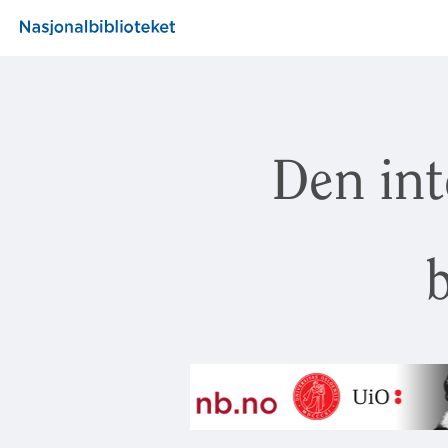
Den int
b