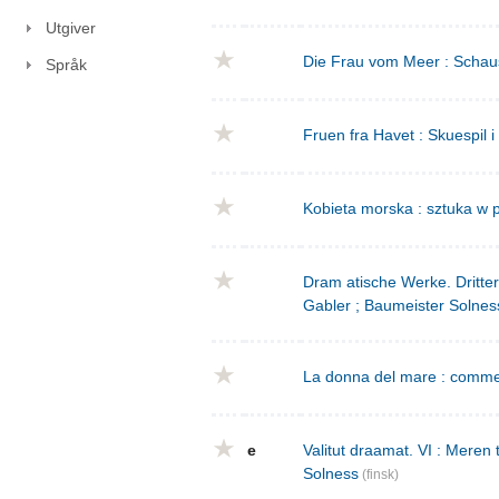
Utgiver
Die Frau vom Meer : Schausp
Språk
Fruen fra Havet : Skuespil i
Kobieta morska : sztuka w p
Dram atische Werke. Dritte
Gabler ; Baumeister Solnes
La donna del mare : commed
e
Valitut draamat. VI : Meren
Solness
(finsk)