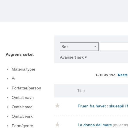
Søk
Avgrens søket
Avansert søk ▾
Materialtyper
Nest
1–10 av 192
År
Forfatter/person
Tittel
Omtalt navn
Fruen fra havet : skuespil i
Omtalt sted
Omtalt verk
La donna del mare
(italiensk)
Form/genre