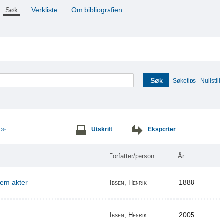
Søk
Verkliste
Om bibliografien
Søk
Søketips
Nullstill
e
Utskrift
Eksporter
>>
Forfatter/person
År
 fem akter
1888
Ibsen, Henrik
2005
Ibsen, Henrik ...