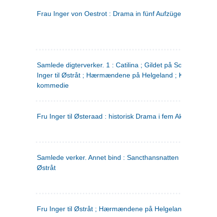
Frau Inger von Oestrot : Drama in fünf Aufzügen
(tysk)
Samlede digterverker. 1 : Catilina ; Gildet på Solhaug ; Fru
Inger til Østråt ; Hærmændene på Helgeland ; Kjærlighede
kommedie
Fru Inger til Østeraad : historisk Drama i fem Akter
Samlede verker. Annet bind : Sancthansnatten ; Fru Inger ti
Østråt
Fru Inger til Østråt ; Hærmændene på Helgeland