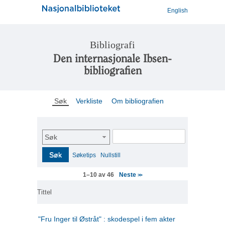
English
Bibliografi
Den internasjonale Ibsen-
bibliografien
Søk
Verkliste
Om bibliografien
Søk
Søk
Søketips
Nullstill
Neste
1–10 av 46
>>
Tittel
"Fru Inger til Østråt" : skodespel i fem akter