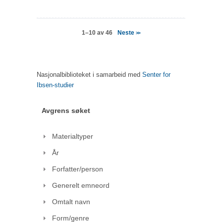
Neste
1–10 av 46
>>
Nasjonalbiblioteket i samarbeid med
Senter for
Ibsen-studier
Avgrens søket
Materialtyper
År
Forfatter/person
Generelt emneord
Omtalt navn
Form/genre